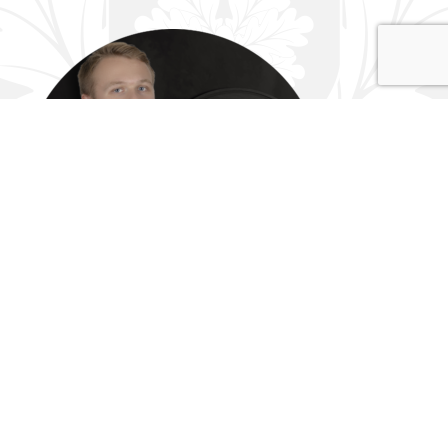
Henrik Kummer
EJL Lastejalgpall