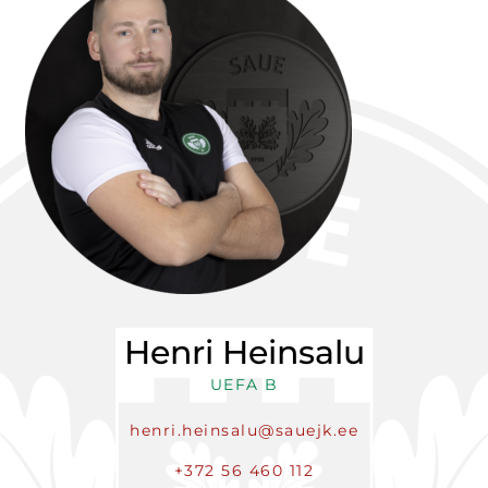
Henri Heinsalu
UEFA B
henri.heinsalu@sauejk.ee
+372 56 460 112