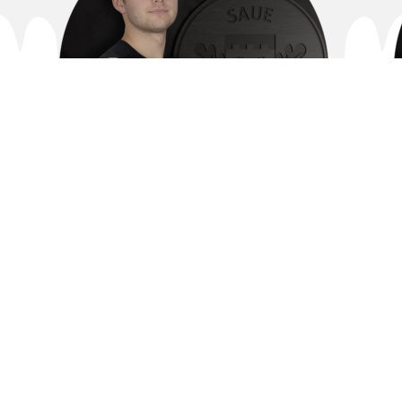
Henrik Kummer
EJL Lastejalgpall
henrikkummer@gmail.com
+372 59 010 015