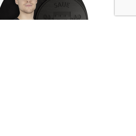
Silvester Ilumets
silvester@sauejk.ee
+372 56 299 737