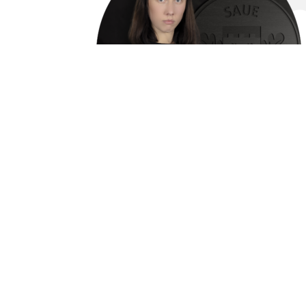
Kärt Mere
UEFA B
kart.mere@sauejk.ee
+372 55 502 632